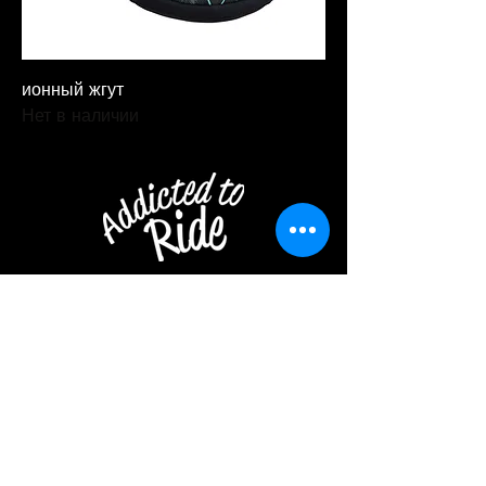
ионный жгут
Нет в наличии
Электронная почта:
info@fbcdahab.com
Горячая линия: +201002
561884
Дополнительный:
+201006900276